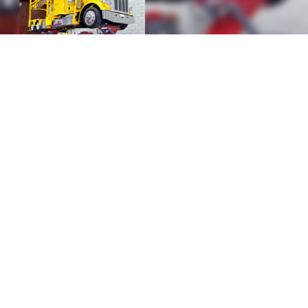
ECO90 mit drei Scheren
ECO90 hat drei Schweren, von denen zwei
beweglich sind, was sehr geeignet für
mehrachsige Fahrzeuges ist.