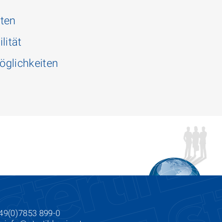
iten
lität
öglichkeiten
+49(0)7853 899-0