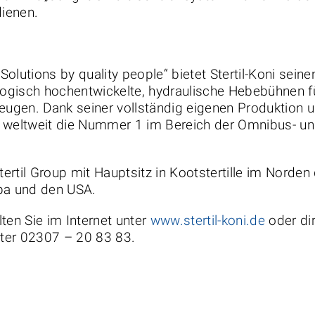
dienen.
olutions by quality people“ bietet Stertil-Koni sein
gisch hochentwickelte, hydraulische Hebebühnen fü
gen. Dank seiner vollständig eigenen Produktion un
oni weltweit die Nummer 1 im Bereich der Omnibus- u
r Stertil Group mit Hauptsitz in Kootstertille im Norde
opa und den USA.
ten Sie im Internet unter
www.stertil-koni.de
oder di
ter 02307 – 20 83 83.