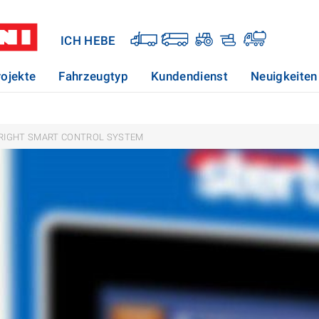
ICH HEBE
rojekte
Fahrzeugtyp
Kundendienst
Neuigkeiten
RIGHT SMART CONTROL SYSTEM