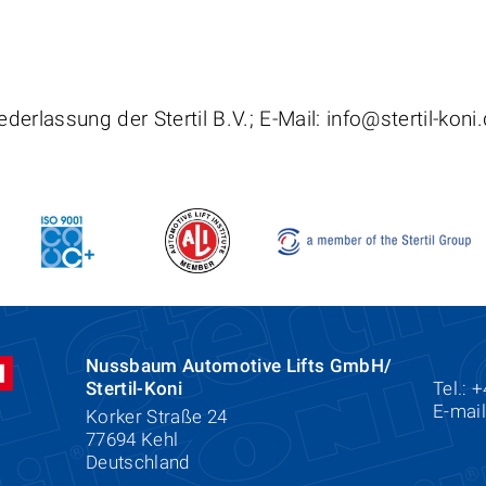
ederlassung der Stertil B.V.; E-Mail: info@stertil-koni
Nussbaum Automotive Lifts GmbH/
Stertil-Koni
Tel.: 
E-mai
Korker Straße 24
77694 Kehl
Deutschland