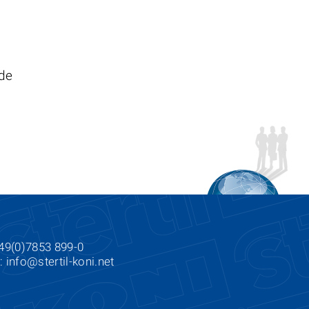
.de
+49(0)7853 899-0
l:
info@stertil-koni.net