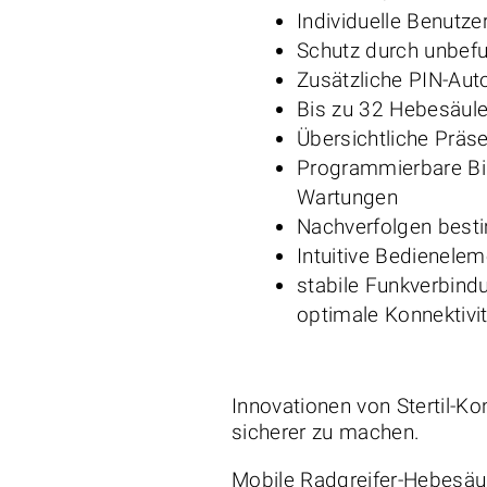
Individuelle Benutze
Schutz durch unbefu
Zusätzliche PIN-Aut
Bis zu 32 Hebesäul
Übersichtliche Präse
Programmierbare Bi
Wartungen
Nachverfolgen besti
Intuitive Bedienelem
stabile Funkverbind
optimale Konnektivit
Innovationen von Stertil-K
sicherer zu machen.
Mobile Radgreifer-Hebesäul