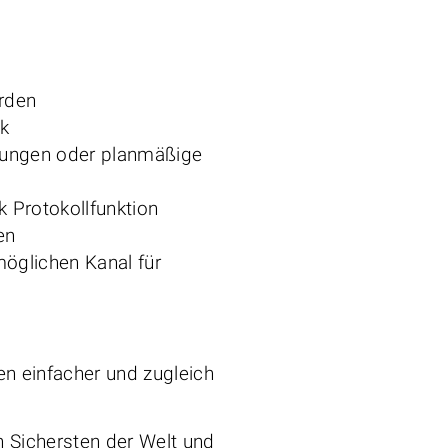
rden
ck
nungen oder planmäßige
 Protokollfunktion
en
öglichen Kanal für
en einfacher und zugleich
n Sichersten der Welt und